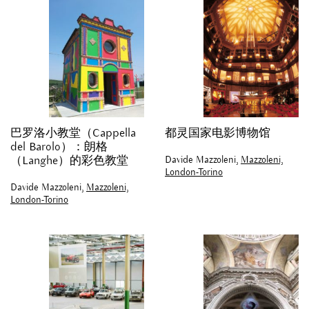
巴罗洛小教堂（Cappella
都灵国家电影博物馆
del Barolo）：朗格
Davide Mazzoleni,
Mazzoleni,
（Langhe）的彩色教堂
London-Torino
Davide Mazzoleni,
Mazzoleni,
London-Torino