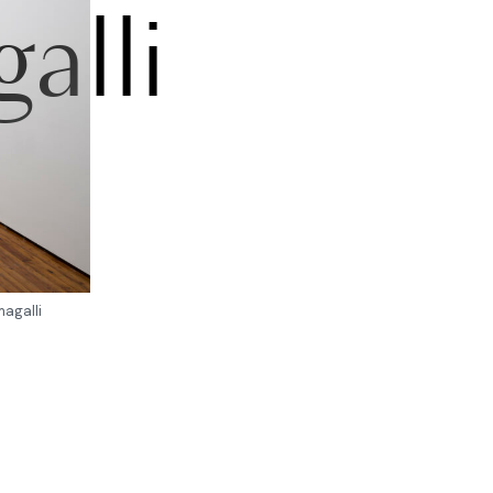
alli
magalli