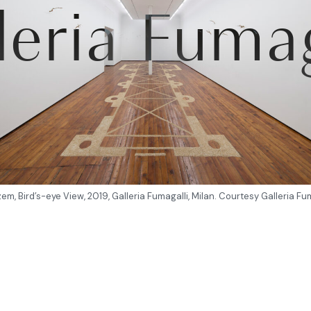
leria Fumag
m, Bird’s-eye View, 2019, Galleria Fumagalli, Milan. Courtesy Galleria Fu