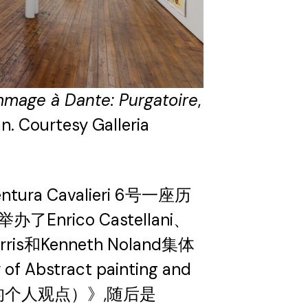
mage à Dante: Purgatoire
,
an. Courtesy Galleria
tura Cavalieri 6号一座历
rico Castellani、
orris和Kenneth Noland集体
 Abstract painting and
塑的个人观点）》,随后是