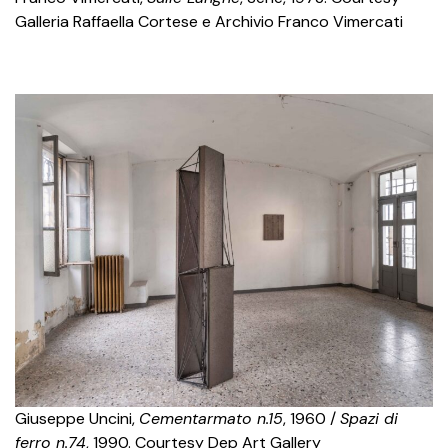
Galleria Raffaella Cortese e Archivio Franco Vimercati
Giuseppe Uncini,
Cementarmato n.15
, 1960 /
Spazi di
ferro n.74
, 1990. Courtesy Dep Art Gallery