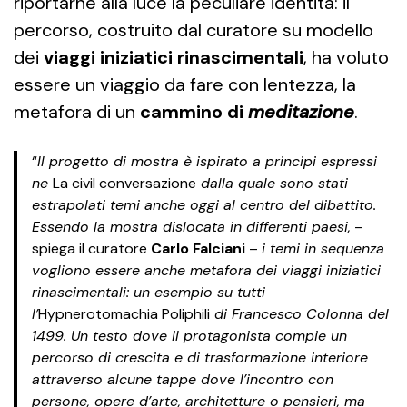
riportarne alla luce la peculiare identità: il
percorso, costruito dal curatore su modello
dei
viaggi iniziatici rinascimentali
, ha voluto
essere un viaggio da fare con lentezza, la
metafora di un
cammino di
meditazione
.
“
Il progetto di mostra è ispirato a principi espressi
ne
La civil conversazione
dalla quale sono stati
estrapolati temi anche oggi al centro del dibattito.
Essendo la mostra dislocata in differenti paesi,
–
spiega il curatore
Carlo Falciani
–
i temi in sequenza
vogliono essere anche metafora dei viaggi iniziatici
rinascimentali: un esempio su tutti
l’
Hypnerotomachia Poliphili
di Francesco Colonna del
1499. Un testo dove il protagonista compie un
percorso di crescita e di trasformazione interiore
attraverso alcune tappe dove l’incontro con
persone, opere d’arte, architetture o pensieri, ma