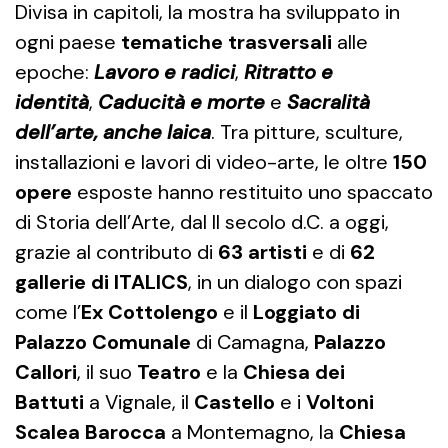
Divisa in capitoli, la mostra ha sviluppato in
ogni paese
tematiche trasversali
alle
epoche:
Lavoro e radici
,
Ritratto e
identità
,
Caducità e morte
e
Sacralità
dell’arte, anche laica
. Tra pitture, sculture,
installazioni e lavori di video-arte, le oltre
150
opere
esposte hanno restituito uno spaccato
di Storia dell’Arte, dal II secolo d.C. a oggi,
grazie al contributo di
63 artisti
e di
62
gallerie di ITALICS
, in un dialogo con spazi
come l’
Ex Cottolengo
e il
Loggiato di
Palazzo Comunale
di Camagna,
Palazzo
Callori
, il suo
Teatro
e la
Chiesa dei
Battuti
a Vignale, il
Castello
e i
Voltoni
Scalea Barocca
a Montemagno, la
Chiesa