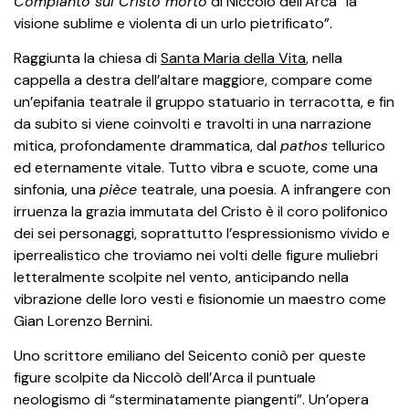
Compianto sul Cristo morto
di Niccolò dell’Arca “la
visione sublime e violenta di un urlo pietrificato”.
Raggiunta la chiesa di
Santa Maria della Vita
, nella
cappella a destra dell’altare maggiore, compare come
un’epifania teatrale il gruppo statuario in terracotta, e fin
da subito si viene coinvolti e travolti in una narrazione
mitica, profondamente drammatica, dal
pathos
tellurico
ed eternamente vitale. Tutto vibra e scuote, come una
sinfonia, una
pièce
teatrale, una poesia. A infrangere con
irruenza la grazia immutata del Cristo è il coro polifonico
dei sei personaggi, soprattutto l’espressionismo vivido e
iperrealistico che troviamo nei volti delle figure muliebri
letteralmente scolpite nel vento, anticipando nella
vibrazione delle loro vesti e fisionomie un maestro come
Gian Lorenzo Bernini.
Uno scrittore emiliano del Seicento coniò per queste
figure scolpite da Niccolò dell’Arca il puntuale
neologismo di “sterminatamente piangenti”. Un’opera